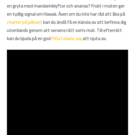
en gryta med mandarinklyftor och ananas? Frukt i maten ger
en tydlig signal om Hawaii. Även om du inte har råd att åka på
charter på jullovet
kan du ändå få en känsla av att befinna dig
utomlands genom att servera rätt sorts mat. Till efterrätt
kan du bjuda på en god
Piña Colada-paj
att njuta av.