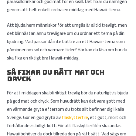
parasolldrinkar och god mat för en kväll. Det fixar du nämligen
genom att helt enkelt ordna en middag med Hawaii-tema.
Att bjuda hem människor för att umgås är alltid trevligt, men
det blir nästan ännu trevligare om du ordnar ett tema på din
bjudning. Vad passar då inte bättre än ett Hawaii-tema som
påminner om sol och varmare tider? Här kan du läsa om hur du
ska fixa en riktigt bra Hawaii-middag.
Så fixar du rätt mat och
dryck
För att middagen ska bli riktigt trevlig bör du naturligtvis bjuda
på god mat och dryck. Som huvudrätt kan det vara gott med
en värmande gryta eftersom du trots allt befinner dig i kalla
Sverige. Gör en god gryta av
fläskytterfile
, ett gott, mört och
förhållandevis billigt kött. För att fläskytterfilén ska andas
Hawaii behöver du dock tillreda den på rätt sätt. Vad sägs om