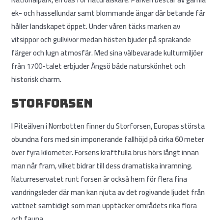
ek- och hassellundar samt blommande ängar där betande får
håller landskapet öppet. Under våren täcks marken av
vitsippor och gullvivor medan hösten bjuder på sprakande
färger och lugn atmosfär. Med sina välbevarade kulturmiljöer
från 1700-talet erbjuder Ängsö både naturskönhet och
historisk charm.
Storforsen
I Piteälven i Norrbotten finner du Storforsen, Europas största
obundna fors med sin imponerande fallhöjd på cirka 60 meter
över fyra kilometer. Forsens kraftfulla brus hörs långt innan
man når fram, vilket bidrar till dess dramatiska inramning.
Naturreservatet runt forsen är också hem för flera fina
vandringsleder där man kan njuta av det rogivande ljudet från
vattnet samtidigt som man upptäcker områdets rika flora
och fauna.