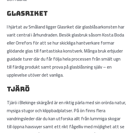
Glasriket
I hjärtat av Småland ligger Glasriket där glasblåsarkonsten har
varit central i århundraden. Besök glasbruk såsom Kosta Boda
eller Orrefors för att se hur skickliga hantverkare formar
glödande glas till fantastiska konstverk. Många bruk erbjuder
guidade turer där du får följa hela processen från smält ugn
till färdig produkt samt prova på glasblåsning själv – en
upplevelse utöver det vanliga.
Tjärö
Tjärö i Blekinge skärgård är en riktig pärla med sin orörda natur,
mysiga stugor och klippbadplatser. På ön finns flera
vandringsleder där du kan utforska allt från lummiga skogar
till öppna havsvyer samt ett rikt fågelliv med möjlighet att se