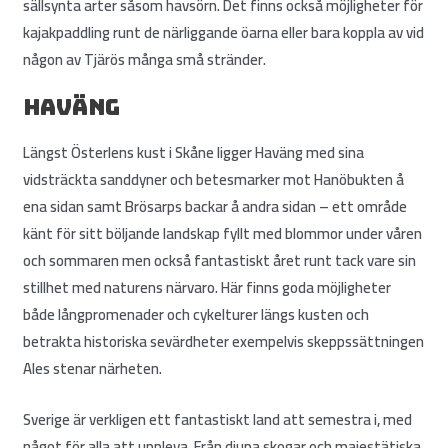
sällsynta arter såsom havsörn. Det finns också möjligheter för
kajakpaddling runt de närliggande öarna eller bara koppla av vid
någon av Tjärös många små stränder.
Haväng
Längst Österlens kust i Skåne ligger Haväng med sina
vidsträckta sanddyner och betesmarker mot Hanöbukten å
ena sidan samt Brösarps backar å andra sidan – ett område
känt för sitt böljande landskap fyllt med blommor under våren
och sommaren men också fantastiskt året runt tack vare sin
stillhet med naturens närvaro. Här finns goda möjligheter
både långpromenader och cykelturer längs kusten och
betrakta historiska sevärdheter exempelvis skeppssättningen
Ales stenar närheten.
Sverige är verkligen ett fantastiskt land att semestra i, med
något för alla att uppleva. Från djupa skogar och majestätiska