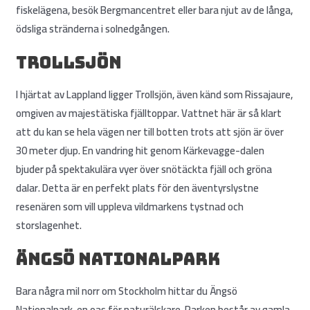
fiskelägena, besök Bergmancentret eller bara njut av de långa,
ödsliga stränderna i solnedgången.
Trollsjön
I hjärtat av Lappland ligger Trollsjön, även känd som Rissajaure,
omgiven av majestätiska fjälltoppar. Vattnet här är så klart
att du kan se hela vägen ner till botten trots att sjön är över
30 meter djup. En vandring hit genom Kärkevagge-dalen
bjuder på spektakulära vyer över snötäckta fjäll och gröna
dalar. Detta är en perfekt plats för den äventyrslystne
resenären som vill uppleva vildmarkens tystnad och
storslagenhet.
Ängsö Nationalpark
Bara några mil norr om Stockholm hittar du Ängsö
Nationalpark, en oas för naturälskare. Parken består av gamla