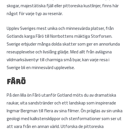
skogar, majestätiska fjäll eller pittoreska kustlinjer, finns här
något för varje typ av resenär.
Upplev Sveriges mest unika och minnesvärda platser, från
Gotlands karga Fårö till Norrbottens mäktiga Storforsen.
Sverige erbjuder många dolda skatter som ger en annorlunda
reseupplevelse och livslång glädje. Med allt från avlägsna
vildmarksäventyr till charmiga små byar, kan varje resa i
Sverige bli en minnesvärd upplevelse.
Fårö
På den lilla ön Fårö utanför Gotland möts du av dramatiska
raukar, vita sandstränder och ett landskap som inspirerade
Ingmar Bergman till flera av sina filmer. Ön präglas av sin unika
geologi med kalkstensklippor och stenformationer som ser ut
att vara från en annan värld. Utforska de pittoreska